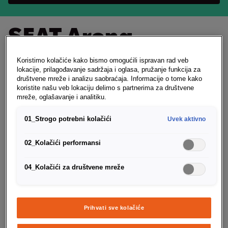
SEAT Arona
Odaberite svoj SEAT Arona
Koristimo kolačiće kako bismo omogućili ispravan rad veb
lokacije, prilagođavanje sadržaja i oglasa, pružanje funkcija za
društvene mreže i analizu saobraćaja. Informacije o tome kako
Tehnički podaci & oprema
koristite našu veb lokaciju delimo s partnerima za društvene
mreže, oglašavanje i analitiku.
Reference
Style
Xperience
FR
01_Strogo potrebni kolačići
Uvek aktivno
02_Kolačići performansi
1
/
4
04_Kolačići za društvene mreže
Potrošnja
CO2-emisija
Po
0 - 0
119 - 119 g/km
5
Prihvati sve kolačiće
Snaga
Motorizacija
Sn
70 kW
(95 KS)
Benzin
8