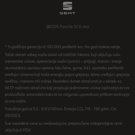
@2026 Porsche SCG doo
* 5-godišnja garancija ili 100.000 pređenih km, šta god istekne ranije.
Tačan domet vašeg vozila zavisi od različitih faktora, koji uključuju rutu,
vremenske uslove, opterećenje vozila (putnici + prtljag), starost i stanje
akumulatora, opcionu opremu (alu felne, gume, itd.), upotrebu perifernih
uređaja i sistema koji troše energiju poput grejanja, klima uređaja i grejanja
sedišta, i naravno stil vožnje. Navedeni domet obračunat je u skladu sa
WLTP načinom obračuna koji propisuje jedinstvene uslove ispitivanja za sve
proizvođače automobila kako bi se osigurala uporedivost prilikom testiranja
za sva vozila.
Potrošnja goriva 5,3 - 6,9 l/100 km. Emisija CO₂ 119 - 156 g/km. Od
09/2023.
Sve navedene cene su neobvezujuće, preporučene maloprodajne cene
uključujući PDV.