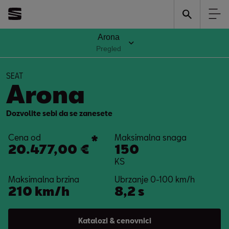
Godine garancije
*
5
Arona
na svim modelima
Pregled
SEAT
Arona
Dozvolite sebi da se zanesete
Cena od
*
Maksimalna snaga
20.477,00 €
150
KS
Maksimalna brzina
Ubrzanje 0-100 km/h
210
km/h
8,2 s
Katalozi & cenovnici