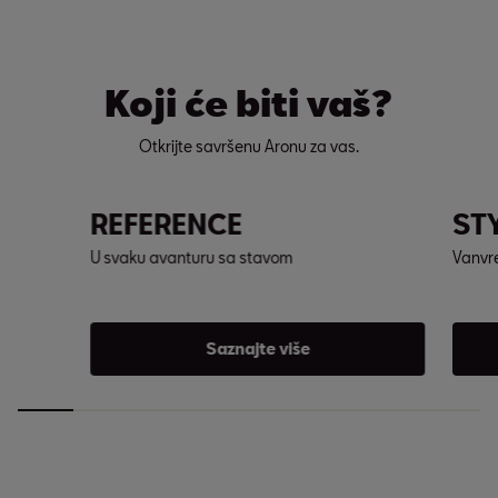
Koji će biti vaš?
Otkrijte savršenu Aronu za vas.
REFERENCE
ST
U svaku avanturu sa stavom
Vanvre
Saznajte više