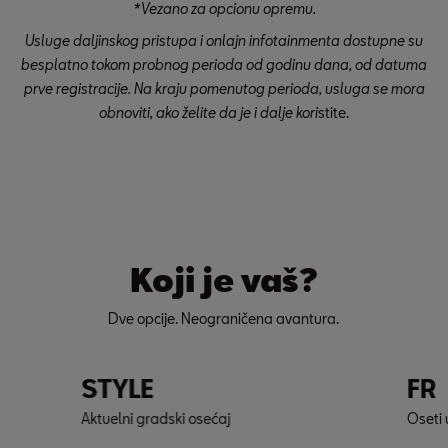
*Vezano za opcionu opremu.
Usluge daljinskog pristupa i onlajn infotainmenta dostupne su
besplatno tokom probnog perioda od godinu dana, od datuma
prve registracije. Na kraju pomenutog perioda, usluga se mora
obnoviti, ako želite da je i dalje kori
stite.
Koji je vaš?
Dve opcije. Neograničena avantura.
STYLE
FR
Aktuelni gradski osećaj
Oseti