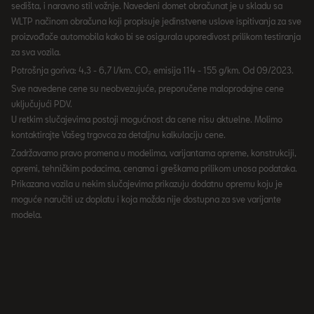
sedišta, i naravno stil vožnje. Navedeni domet obračunat je u skladu sa
WLTP načinom obračuna koji propisuje jedinstvene uslove ispitivanja za sve
proizvođače automobila kako bi se osigurala uporedivost prilikom testiranja
za sva vozila.
Potrošnja goriva: 4,3 - 6,7 l/km. CO₂ emisija 114 - 155 g/km. Od 09/2023.
Sve navedene cene su neobvezujuće, preporučene maloprodajne cene
uključujući PDV.
U retkim slučajevima postoji mogućnost da cene nisu aktuelne. Molimo
kontaktirajte Vašeg trgovca za detaljnu kalkulaciju cene.
Zadržavamo pravo promena u modelima, varijantama opreme, konstrukciji,
opremi, tehničkim podacima, cenama i greškama prilikom unosa podataka.
Prikazana vozila u nekim slučajevima prikazuju dodatnu opremu koju je
moguće naručiti uz doplatu i koja možda nije dostupna za sve varijante
modela.