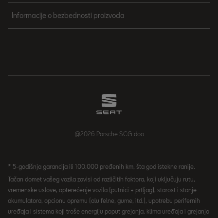
Informacije o bezbednosti proizvoda
@2026 Porsche SCG doo
* 5-godišnja garancija ili 100.000 pređenih km, šta god istekne ranije.
Tačan domet vašeg vozila zavisi od različitih faktora, koji uključuju rutu,
vremenske uslove, opterećenje vozila (putnici + prtljag), starost i stanje
akumulatora, opcionu opremu (alu felne, gume, itd.), upotrebu perifernih
uređaja i sistema koji troše energiju poput grejanja, klima uređaja i grejanja