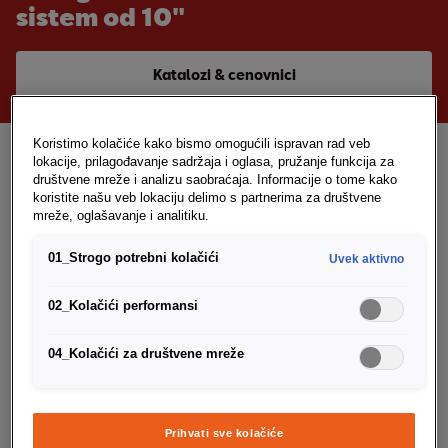
sistem od 10"
Katalozi & cenovnici
Koristimo kolačiće kako bismo omogućili ispravan rad veb
Odaberite svoj
lokacije, prilagođavanje sadržaja i oglasa, pružanje funkcija za
društvene mreže i analizu saobraćaja. Informacije o tome kako
SEAT Leon ST
koristite našu veb lokaciju delimo s partnerima za društvene
mreže, oglašavanje i analitiku.
Baš onako kako vi volite
01_Strogo potrebni kolačići
Uvek aktivno
Tehnički podaci & oprema
02_Kolačići performansi
04_Kolačići za društvene mreže
Style
FR
1
/
2
Prihvati sve kolačiće