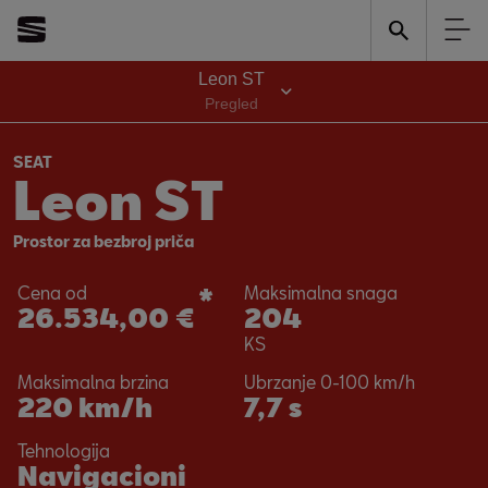
Godine garancije
*
5
Leon ST
na svim modelima
Pregled
SEAT
Leon ST
Prostor za bezbroj priča
Cena od
*
Maksimalna snaga
26.534,00 €
204
KS
Maksimalna brzina
Ubrzanje 0-100 km/h
220
km/h
7,7 s
Tehnologija
Navigacioni