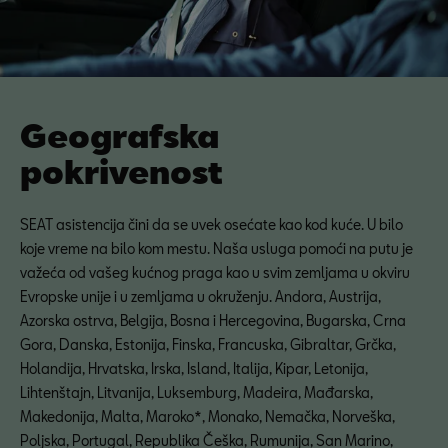
Geografska
pokrivenost
SEAT asistencija čini da se uvek osećate kao kod kuće. U bilo
koje vreme na bilo kom mestu. Naša usluga pomoći na putu je
važeća od vašeg kućnog praga kao u svim zemljama u okviru
Evropske unije i u zemljama u okruženju. Andora, Austrija,
Azorska ostrva, Belgija, Bosna i Hercegovina, Bugarska, Crna
Gora, Danska, Estonija, Finska, Francuska, Gibraltar, Grčka,
Holandija, Hrvatska, Irska, Island, Italija, Kipar, Letonija,
Lihtenštajn, Litvanija, Luksemburg, Madeira, Mađarska,
Makedonija, Malta, Maroko*, Monako, Nemačka, Norveška,
Poljska, Portugal, Republika Češka, Rumunija, San Marino,