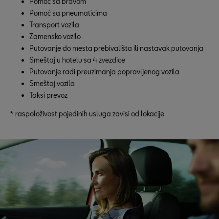
Pomoć sa bravom
Pomoć sa pneumaticima
Transport vozila
Zamensko vozilo
Putovanje do mesta prebivališta ili nastavak putovanja
Smeštaj u hotelu sa 4 zvezdice
Putovanje radi preuzimanja popravljenog vozila
Smeštaj vozila
Taksi prevoz
* raspoloživost pojedinih usluga zavisi od lokacije