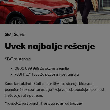
SEAT Servis
Uvek najbolje rešenje
SEAT asistencija
0800 099 999 Za pozive iz zemlje
+381 11 2711 333 Za pozive iz inostranstva
Kada kontaktirate Call centar SEAT asistencije biće vam
ponuđen širok spektar usluga* koje vam obezbeđuju mobilnost
i rešavaju vaše potrebe.
*raspoloživost pojedinih usluga zavisi od lokacije