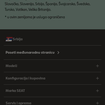
Slovačka, Slovenija, Srbija, Španija, Švajcarska, Švedska,
Turska, Vatikan, Velika Britanija.
* u ovim zemljama je usluga ograničena
Srbija
Poseti međunarodnu stranicu
Modeli
Konfiguracija i kupovina
Marka SEAT
Servis i oprema