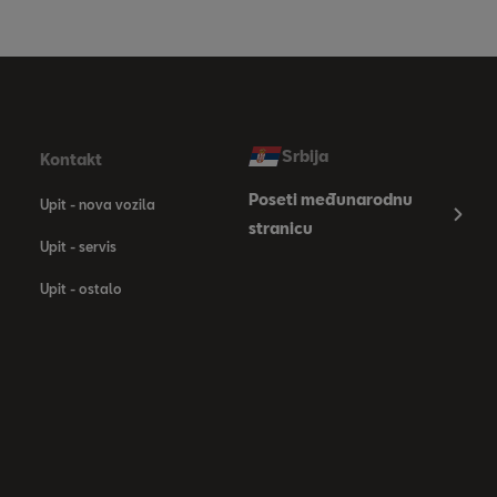
Srbija
Kontakt
Poseti međunarodnu
Upit - nova vozila
stranicu
Upit - servis
Upit - ostalo