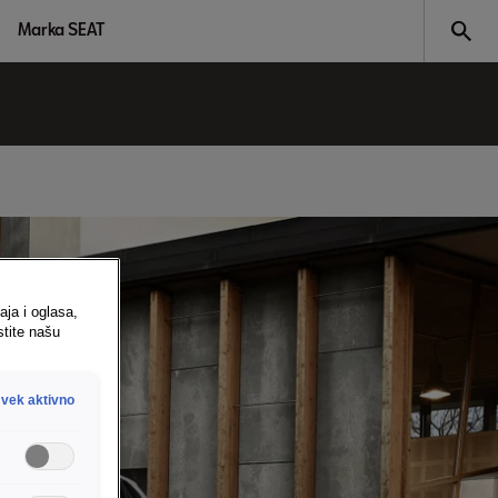
Marka SEAT
aja i oglasa,
stite našu
vek aktivno