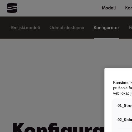
Modeli
Kon
Akcijski modeli
Odmah dostupno
Konfigurator
F
Koristimo 
pružanje f
veb lokacij
01_Strog
02_Kola
Konfigurato