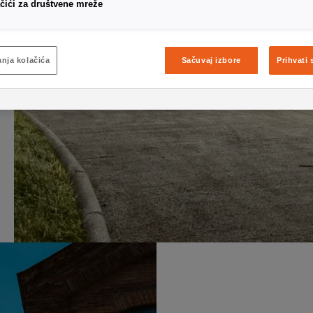
čići za društvene mreže
nja kolačića
Sačuvaj izbore
Prihvati 