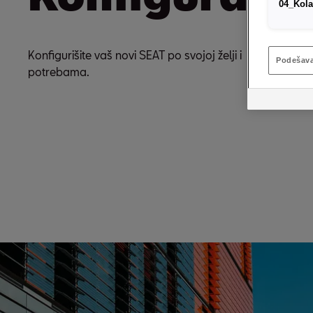
04_Kola
Konfigurišite vaš novi SEAT po svojoj želji i
Podešava
potrebama.