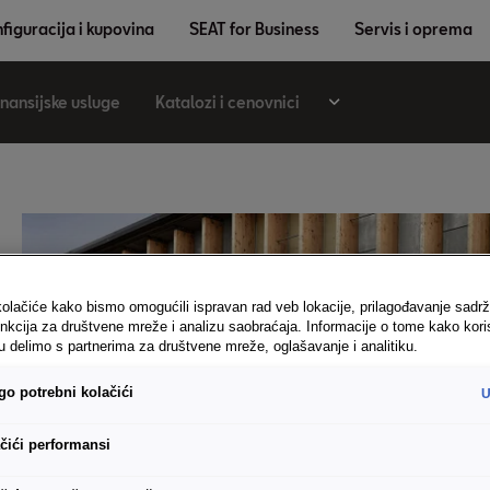
figuracija i kupovina
SEAT for Business
Servis i oprema
inansijske usluge
Katalozi i cenovnici
kolačiće kako bismo omogućili ispravan rad veb lokacije, prilagođavanje sadrž
unkcija za društvene mreže i analizu saobraćaja. Informacije o tome kako kori
u delimo s partnerima za društvene mreže, oglašavanje i analitiku.
o potrebni kolačići
U
čići performansi
r