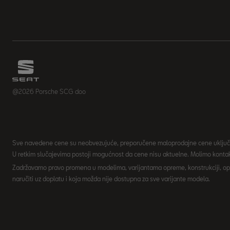
@2026 Porsche SCG doo
Sve navedene cene su neobvezujuće, preporučene maloprodajne cene uključ
U retkim slučajevima postoji mogućnost da cene nisu aktuelne. Molimo kontakt
Zadržavamo pravo promena u modelima, varijantama opreme, konstrukciji, op
naručiti uz doplatu i koja možda nije dostupna za sve varijante modela.