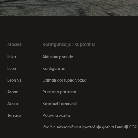
Modeli
Konfiguracija i kupovina
Ibiza
Aktuelne ponude
Leon
Konfigurator
Leon ST
Odmah dostupna vozila
Arona
Pretraga partnera
Ateca
Katalozi i cenovnici
Tarraco
Polovna vozila
Vodič o ekonomičnosti potrošnje goriva i emisiji CO2