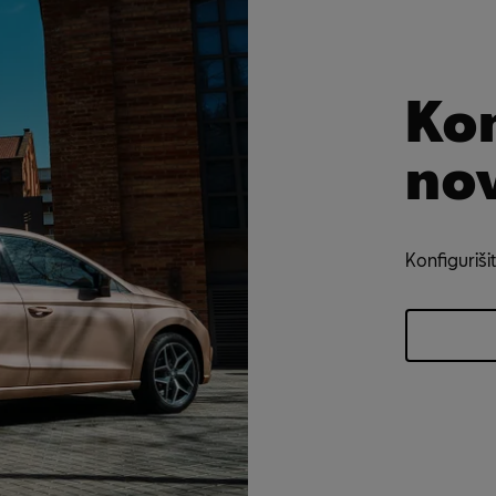
Ko
nov
Konfiguriši