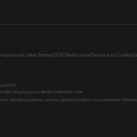
Impressum
Cookie Settings
SEAT Media centar
Smernice za Cookies
Za
ujući PDV.
irajte Vašeg trgovca za detaljnu kalkulaciju cene.
remi, tehničkim podacima, cenama i greškama prilikom unosa podataka. Prikazana