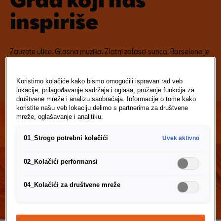
inspiriše
Zauzete ulice. Glasna muzika. Zlatni zalasci sunca. Barselona je
grad koji predstavlja kreativni odnos prema životu. Dopustite
sebi da budete inspirisani.
Koristimo kolačiće kako bismo omogućili ispravan rad veb
lokacije, prilagođavanje sadržaja i oglasa, pružanje funkcija za
društvene mreže i analizu saobraćaja. Informacije o tome kako
koristite našu veb lokaciju delimo s partnerima za društvene
mreže, oglašavanje i analitiku.
01_Strogo potrebni kolačići
Uvek aktivno
02_Kolačići performansi
04_Kolačići za društvene mreže