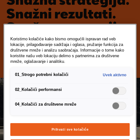
Snažni rezultati.
Snažna strategija.
Koristimo kolačiće kako bismo omogućili ispravan rad veb
lokacije, prilagođavanje sadržaja i oglasa, pružanje funkcija za
Nakon šest godina kontinuiranog rasta, SEAT je postao
društvene mreže i analizu saobraćaja. Informacije o tome kako
najprodavanija kompanija u Španiji, postavljajući nove rekorde
koristite našu veb lokaciju delimo s partnerima za društvene
u isporukama, prodaji i drugim poljima.
mreže, oglašavanje i analitiku.
01_Strogo potrebni kolačići
Uvek aktivno
02_Kolačići performansi
04_Kolačići za društvene mreže
Prihvati sve kolačiće