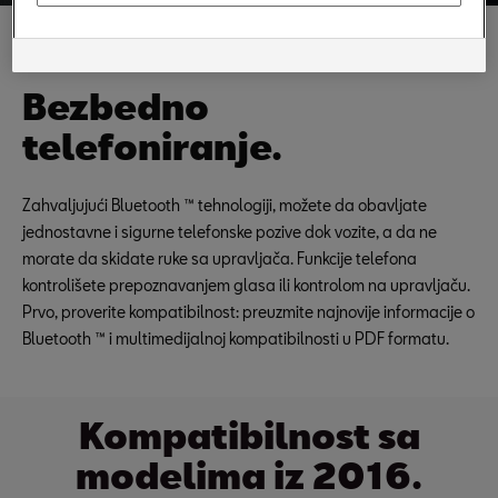
Bluetooth™-tehnologija
Bezbedno
telefoniranje.
Zahvaljujući Bluetooth ™ tehnologiji, možete da obavljate
jednostavne i sigurne telefonske pozive dok vozite, a da ne
morate da skidate ruke sa upravljača. Funkcije telefona
kontrolišete prepoznavanjem glasa ili kontrolom na upravljaču.
Prvo, proverite kompatibilnost: preuzmite najnovije informacije o
Bluetooth ™ i multimedijalnoj kompatibilnosti u PDF formatu.
Kompatibilnost sa
modelima iz 2016.