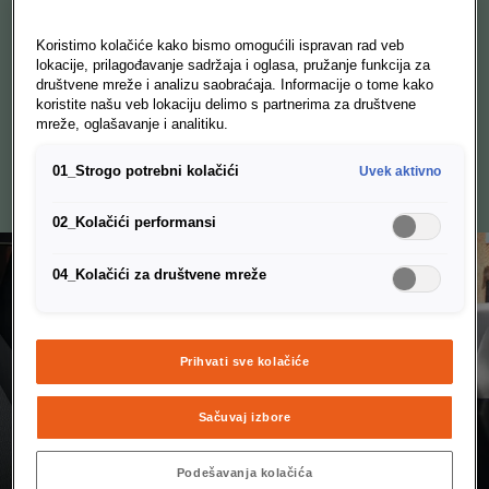
Bluetooth™
Koristimo kolačiće kako bismo omogućili ispravan rad veb
kompatibilnost
lokacije, prilagođavanje sadržaja i oglasa, pružanje funkcija za
društvene mreže i analizu saobraćaja. Informacije o tome kako
koristite našu veb lokaciju delimo s partnerima za društvene
mreže, oglašavanje i analitiku.
Preuzmite najnovije informacije o Bluetooth ™ kompatibilnosti u
01_Strogo potrebni kolačići
Uvek aktivno
PDF formatu.
02_Kolačići performansi
04_Kolačići za društvene mreže
Prihvati sve kolačiće
Sačuvaj izbore
Podešavanja kolačića