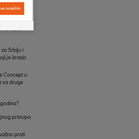
brže rastući
sve kolačiće
ašnjeg
rke i zato
a Srbiju i
i je izrazio
ue Concept u
a sa druge
0 godina?
jnog pristupa
važno prati