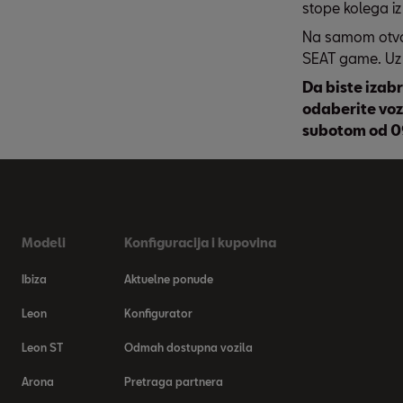
stope kolega iz
Na samom otvar
SEAT game. Uz n
Da biste izabr
odaberite voz
subotom od 0
Modeli
Konfiguracija i kupovina
Ibiza
Aktuelne ponude
Leon
Konfigurator
Leon ST
Odmah dostupna vozila
Arona
Pretraga partnera