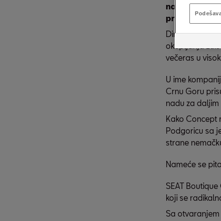
najboljih rezu
Podešava
proizvođač au
Direktor Rokšpe
okupljanja zais
večeras u visok
U ime kompanij
Crnu Goru prisu
nadu za daljim 
Kako Concept r
Podgoricu sa je
strane nemačku 
Nameće se pita
SEAT Boutique 
koji se radikal
Sa otvaranjem 