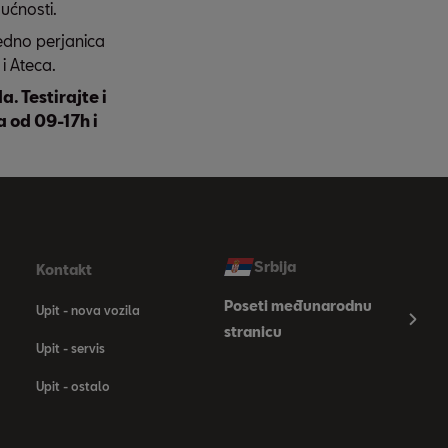
ućnosti.
edno perjanica
i Ateca.
a. Testirajte i
 od 09-17h i
Srbija
Kontakt
Poseti međunarodnu
Upit - nova vozila
stranicu
Upit - servis
Upit - ostalo