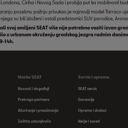
 Londona, Ciriha i Novog Sada i probija put ka mobilnosti bud
anju posebnu pažnju privukao je najnoviji model Tarraco uj
jega su bili izloženi i ostali predstavnici SUV porodice, Arona 
ali svoj omiljeni SEAT više nije potrebno voziti izvan grad
ilo u urbanom okruženju gradskog jezgra radnim danima
9-14h.
Marka SEAT
Servis i oprema
Novosti i događaji
SEAT servis
Pretraga partnera
Garancije
Ažuriranja i preuzimanja
Oprema i dodaci
Zaštita uzbunjivača
Akcije i saveti