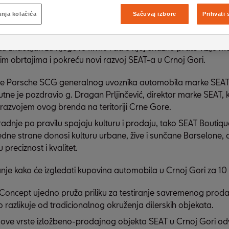
ltata u istoriji marke, koja održava svoju poziciju kao naj
nja kolačića
Sačuvaj izbore
Prihvati 
tomobila u Evropi.
d Auto Centra g. Željko Božović izjavio je da je povod večer
ta značajan za njegovu firmu i da u njoj snažno prate viziju ma
im obrtajima i pokreću novi razvoj SEAT-a u Crnoj Gori.
e Porsche SCG generalnog uvoznika automobila marke SEAT z
tne je pozdravio g. Dragan Prljinčević, direktor marke SEAT, koj
razvojem ovog brenda na teritoriji Crne Gore.
adnje po pravilu spajaju kulturu i prodaju, tako SEAT Boutiq
dne strane donosi kulturu urbane, žive i sunčane Barselone, 
preciznost i kvalitet.
nje kako će izgledati kupovina automobila u Crnoj Gori za 1
Concept ujedno pruža priliku za testiranje savremenog proda
no razlikuje od tradicionalnog okruženja dilerskih objekata.
ove vrste izložbeno-prodajnog objekta SEAT u Crnoj Gori od